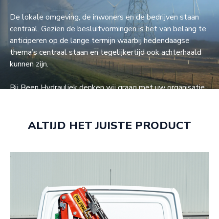
De lokale omgeving, de inwoners en de bedrijven staan
centraal. Gezien de besluitvormingen is het van belang te
anticiperen op de lange termijn waarbij hedendaagse
thema’s centraal staan en tegelijkertijd ook achterhaald
kunnen zijn.
Bij Been Hydrauliek denken wij graag met uw organisatie
mee. We bieden een breed scala aan betrouwbare
hydraulische laad- en losoplossingen van de merken
Palfinger, Palfinger Epsilon, VDL Containersystemen en
ALTIJD HET JUISTE PRODUCT
Pennylift.