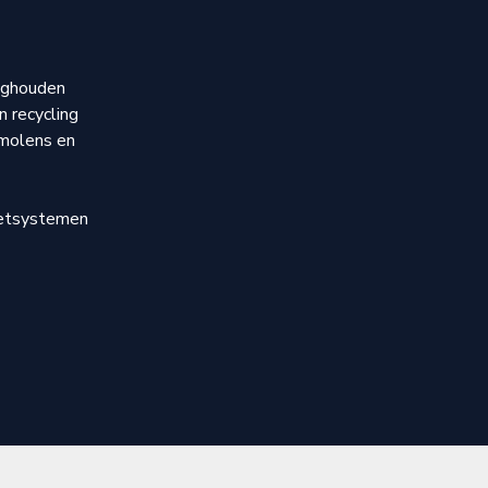
zighouden
n recycling
dmolens en
fzetsystemen