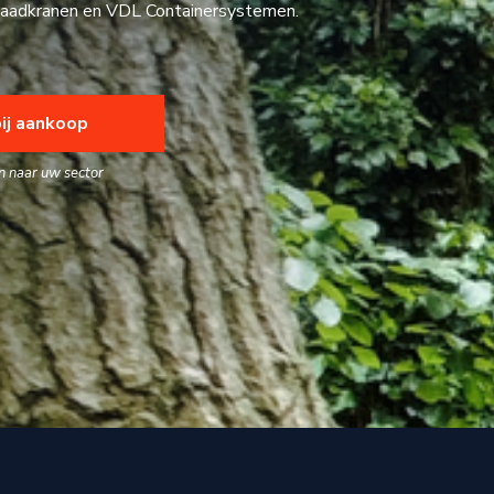
utolaadkranen en VDL Containersystemen.
ij aankoop
n naar uw sector