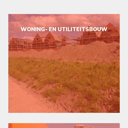
WONING- EN UTILITEITSBOUW
In de water- en wegenbouw wordt gewerkt
in meest extreme omstandigheden. Een
robuuste en flexibele opbouw is nodig.
Actief in de water- en wegenbouw?