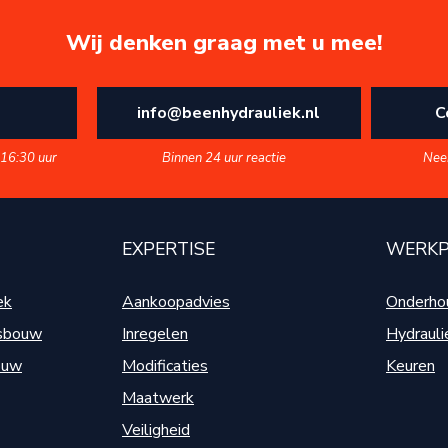
Wij denken graag met u mee!
info@beenhydrauliek.nl
C
 16:30 uur
Binnen 24 uur reactie
Nee
EXPERTISE
WERKP
ek
Aankoopadvies
Onderhou
tsbouw
Inregelen
Hydrauli
ouw
Modificaties
Keuren
Maatwerk
Veiligheid