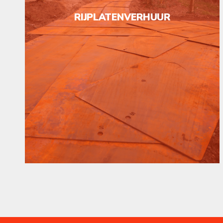
RIJPLATENVERHUUR
Het belang van het juist scheiden,
collecteren en verwerken van afval wordt
met de dag groter. Een doordacht voertuig
concept hoort daar bij.
Actief in de waste en recycling?