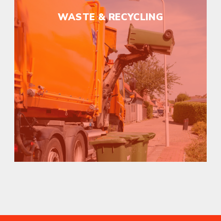
WASTE & RECYCLING
Als (lokale)overheid wordt het doen van de
juiste investering steeds lastiger. De
voertuigopbouw moet blijvend aansluiten op
het uitgezette beleid.
Actief in de overheidssector?