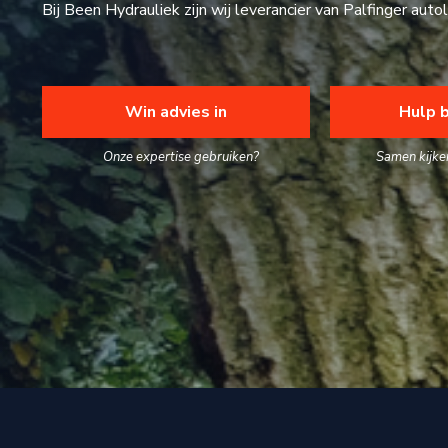
Bij Been Hydrauliek zijn wij leverancier van Palfinger a
Win advies in
Hulp b
Onze expertise gebruiken?
Samen kijke