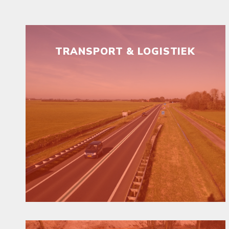
TRANSPORT & LOGISTIEK
Met het te kort aan woningen en de
actuele problematiek staat de bouw
behoorlijk onder druk. Duurzaamheid is
belangrijker dan ooit.
Actief in de woning- en utiliteitsbouw?